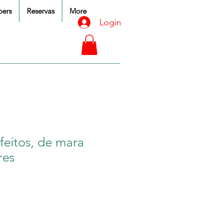
ers
Reservas
More
Login
feitos, de mara
res