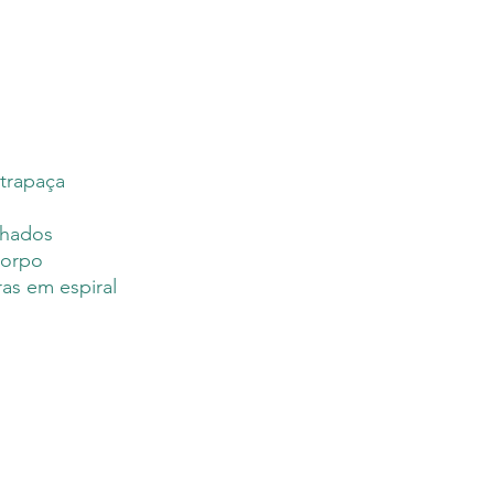
M.inimalismos ante
responsável, por s
um prazo de dez d
Editora. Em gera
médio de até qua
seu livro. Uma ve
Editora, os envios
 trapaça
nhados
corpo
as em espiral