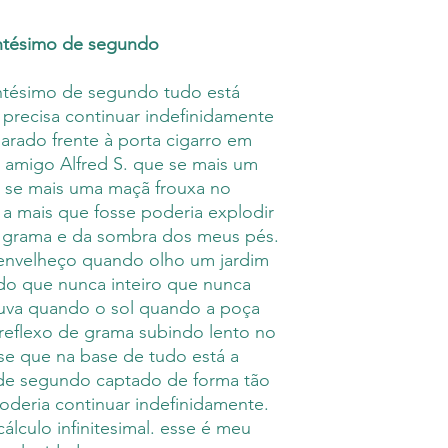
M.inimalismos ante
responsável, por s
entésimo de segundo
um prazo de dez d
Editora. Em gera
entésimo de segundo tudo está
médio de até qua
 precisa continuar indefinidamente
seu livro. Uma ve
rado frente à porta cigarro em
Editora, os envios
u amigo Alfred S. que se mais um
 se mais uma maçã frouxa no
 a mais que fosse poderia explodir
a grama e da sombra dos meus pés.
envelheço quando olho um jardim
o que nunca inteiro que nunca
uva quando o sol quando a poça
reflexo de grama subindo lento no
se que na base de tudo está a
de segundo captado de forma tão
deria continuar indefinidamente.
álculo infinitesimal. esse é meu