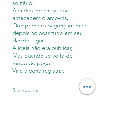
solitário.
Aos dias de chuva que
antecedem o arco-íris,
Que primeiro bagunçam para
depois colocar tudo em seu
devido lugar.
A ideia não era publicar,
Mas quando se volta do
fundo do poço,
Vale a pena registrar.
Sobre a autora
Raíssa Ferreira, nascida em 2004,
Informações do produto
escreve desde os 13 anos como uma
forma de se comunicar com o mundo
e elaborar afetos, silêncios e
Capa comum: 100
páginas
INFORMAÇÕES
atravessamentos cotidianos. Nascida
Formato 14x21
IMPORTANTES
e criada em Rio Verde, Goiás, é a irmã
Editora M.inimalismos 1ª edição