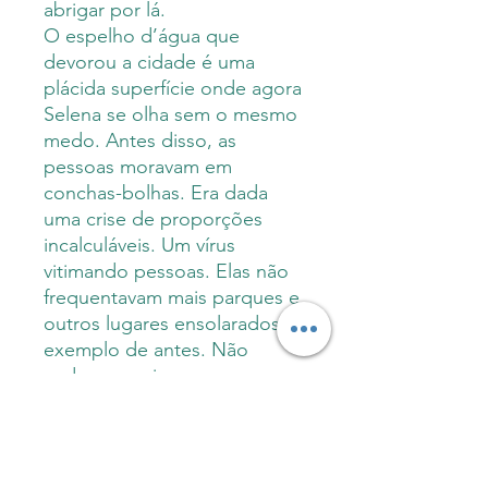
abrigar por lá.
O espelho d’água que
devorou a cidade é uma
plácida superfície onde agora
Selena se olha sem o mesmo
medo. Antes disso, as
pessoas moravam em
conchas-bolhas. Era dada
uma crise de proporções
incalculáveis. Um vírus
vitimando pessoas. Elas não
frequentavam mais parques e
outros lugares ensolarados, a
exemplo de antes. Não
andavam mais em suas
bicicletas. Ou marcavam
encontros na parte mais
antiga da cidade. Bem antes,
era diferente.