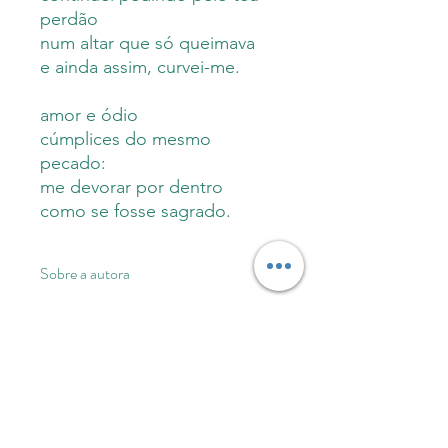
perdão
num altar que só queimava
e ainda assim, curvei-me.
amor e ódio
cúmplices do mesmo
pecado:
me devorar por dentro
como se fosse sagrado.
Sobre a autora
Beatriz Vasconcelos é poeta de alma
Informações do produto
inquieta, formada em Letras
Português/Espanhol pela
Universidade Federal do Ceará.
Capa comum: 72
páginas
INFORMAÇÕES
Nasceu em Fortaleza, mas foi criada
Formato 14x21
IMPORTANTES
na região metropolitana de Caucaia.
Editora M.inimalismos 1ª edição
Fascinada pela linguagem e pela
São Paulo, 2025