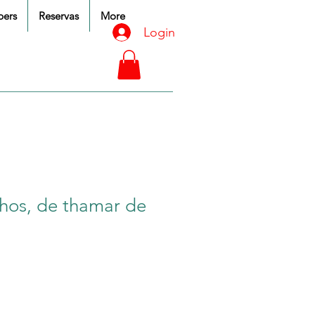
ers
Reservas
More
Login
lhos, de thamar de