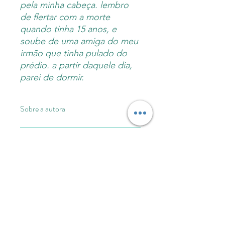
pela minha cabeça. lembro
de flertar com a morte
quando tinha 15 anos, e
soube de uma amiga do meu
irmão que tinha pulado do
prédio. a partir daquele dia,
parei de dormir.
Sobre a autora
Cecília Naim nasceu em Curitiba (PR),
Informações do produto
em 2000. É formada em Psicologia
pela Pontifícia Universidade Católica
do Paraná, e atualmente trabalha na
Capa comum: 100 páginas
INFORMAÇÕES
clínica com orientação psicanalítica,
Formato 14x21
IMPORTANTES
além de possuir um trabalho voltado
Editora M.inimalismos 1ª edição
para mulheres vítimas de violência.
São Paulo, 2023
INFORMAÇÕES IMPORTANTES
Nas horas vagas escreve por lazer,
SOBRE LIVROS ADQUIRIDOS EM
algo que resultou em sua primeira
PRÉ-VENDA