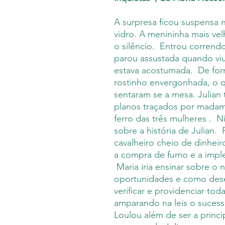
A surpresa ficou suspensa 
vidro. A menininha mais v
o silêncio. Entrou corrend
parou assustada quando vi
estava acostumada. De for
rostinho envergonhada, o q
sentaram se a mesa. Julian
planos traçados por madame
ferro das três mulheres . 
sobre a história de Julian. 
cavalheiro cheio de dinhei
a compra de fumo e a imple
Maria iria ensinar sobre o
oportunidades e como desenv
verificar e providenciar t
amparando na leis o suces
Loulou além de ser a princip