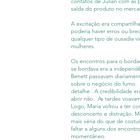
contatos de Julian com as p
saída do produto no merca
A excitação era comparti
poderia haver erros ou bre
qualquer tipo de ousadia v
mulheres.
Os encontros para o borda
se bordava era a independê
Benett passavam diariamen
sobre o negócio do fumo. J
detalhe . A credibilidade 
abrir não. As tardes voav
Logo, Maria voltou a ter c
desconcerto e distração. 
mais séria do que de costum
faltar a alguns dos encontr
momentâneo.