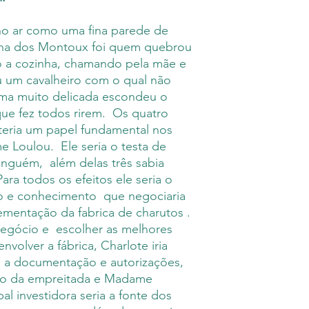
há 18 anos no ramo d
M.inimalismos ante
leitura na Rede Munic
responsável, por s
no ar como uma fina parede de
seu livro de estre
um prazo de vinte
elha dos Montoux foi quem quebrou
INQUIETAS, apresent
exemplares à Edit
o a cozinha, chamando pela mãe e
crônicas nos mais vari
um prazo médio d
u um cavalheiro com o qual não
ficção cientifica, r
enviemos o seu li
ma muito delicada escondeu o
pano de fundo para
estiverem na Edito
ue fez todos rirem. Os quatro
solidão, amor, amiza
imediatamente
religiosidade. As his
 teria um papel fundamental nos
uma linguagem veloz
 Loulou. Ele seria o testa de
autora.
Ninguém, além delas três sabia
Para todos os efeitos ele seria o
ro e conhecimento que negociaria
mentação da fabrica de charutos .
 negócio e escolher as melhores
olver a fábrica, Charlote iria
oda a documentação e autorizações,
so da empreitada e Madame
al investidora seria a fonte dos