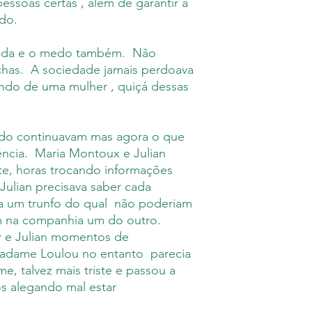
essoas certas , além de garantir a
do.
lhada e o medo também. Não
chas. A sociedade jamais perdoava
indo de uma mulher , quiçá dessas
do continuavam mas agora o que
ncia. Maria Montoux e Julian
te, horas trocando informações
ulian precisava saber cada
era um trunfo do qual não poderiam
am na companhia um do outro.
or e Julian momentos de
Madame Loulou no entanto parecia
e, talvez mais triste e passou a
os alegando mal estar