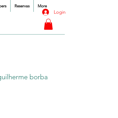
ers
Reservas
More
Login
guilherme borba