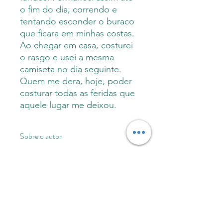
o fim do dia, correndo e
tentando esconder o buraco
que ficara em minhas costas.
Ao chegar em casa, costurei
o rasgo e usei a mesma
camiseta no dia seguinte.
Quem me dera, hoje, poder
costurar todas as feridas que
aquele lugar me deixou.
Sobre o autor
"O incrível mundo de uma vida sem
Informações do produto
sentido" é o quarto livro de William
Kokubun. Nascido em Santo André,
SP, William Kokubun já morou no
Capa comum: 96 páginas
INFORMAÇÕES
Japão, Canadá e Portugal. É poeta,
Formato 14x21
IMPORTANTES
escritor, professor, músico tosco e
Editora M.inimalismos 1ª edição
editor na M.inimalismos
São Paulo, 2023