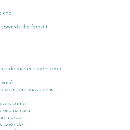
M.inimalismos ante
responsável, por s
e ano,
um prazo de dez d
Editora. Em gera
towards the forest I:
médio de até qua
seu livro. Uma ve
Editora, os envios
ço de marreco iridescente
 você
o sol sobre suas penas
—
víveis como
preso na casa
 um corpo
ss cavando