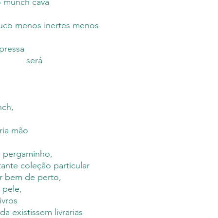
o munch cava
uco menos inertes menos
pressa
será
nch,
ria mão
e pergaminho,
nte coleção particular
r bem de perto,
 pele,
ivros
da existissem livrarias