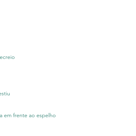
Curitiba, PR.
médio de até qua
seu livro. Uma ve
Editora, os envios
ecreio
estiu
la em frente ao espelho