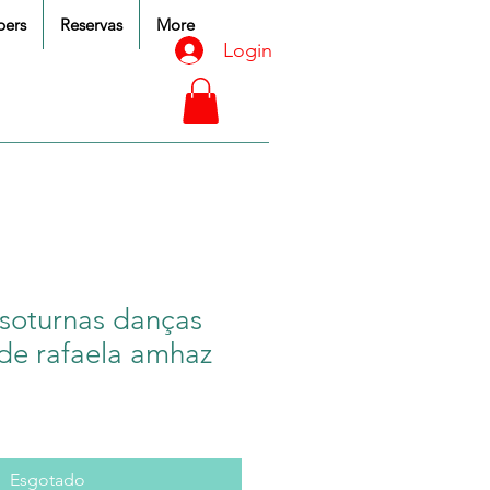
ers
Reservas
More
Login
 soturnas danças
de rafaela amhaz
Esgotado