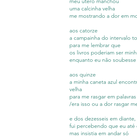
meu útero manchou
uma calcinha velha
me mostrando a dor em mo
aos catorze
a campainha do intervalo t
para me lembrar que
os livros poderiam ser min
enquanto eu não soubesse
aos quinze
a minha caneta azul encontr
velha
para me rasgar em palavras
/era isso ou a dor rasgar m
e dos dezesseis em diante,
fui percebendo que eu até 
mas insistia em andar só