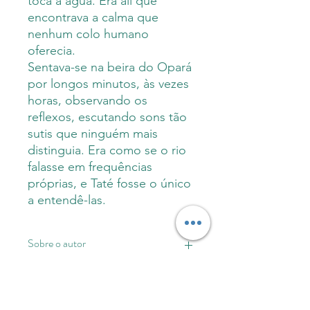
toca a água. Era ali que
encontrava a calma que
nenhum colo humano
oferecia.
Sentava-se na beira do Opará
por longos minutos, às vezes
horas, observando os
reflexos, escutando sons tão
sutis que ninguém mais
distinguia. Era como se o rio
falasse em frequências
próprias, e Taté fosse o único
a entendê-las.
Sobre o autor
Hãmalú Tuxá é escritor indígena,
Informações do produto
educador e pesquisador, natural de
Ibotirama, Bahia, pertencente ao