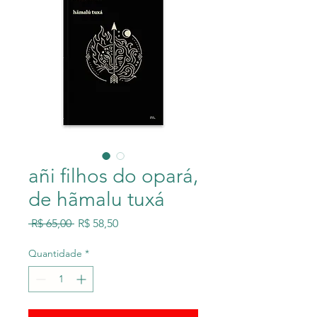
añi filhos do opará,
de hãmalu tuxá
Preço
Preço
 R$ 65,00 
R$ 58,50
normal
promocional
Quantidade
*