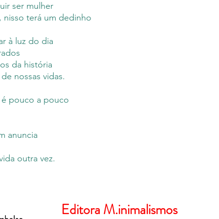
ir ser mulher
, nisso terá um dedinho
r à luz do dia
rados
s da história
de nossas vidas.
na é pouco a pouco
m anuncia
ida outra vez.
Editora M.inimalismos
embolso