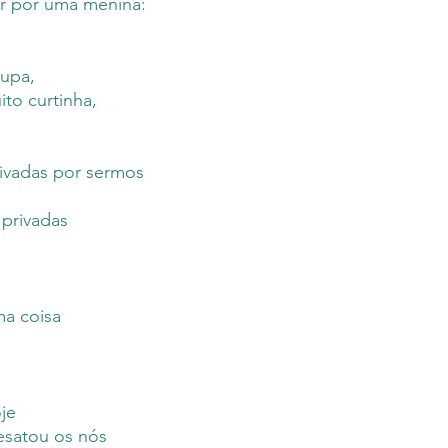
r por uma menina:
oupa,
to curtinha,
ivadas por sermos
privadas
a coisa
je
desatou os nós