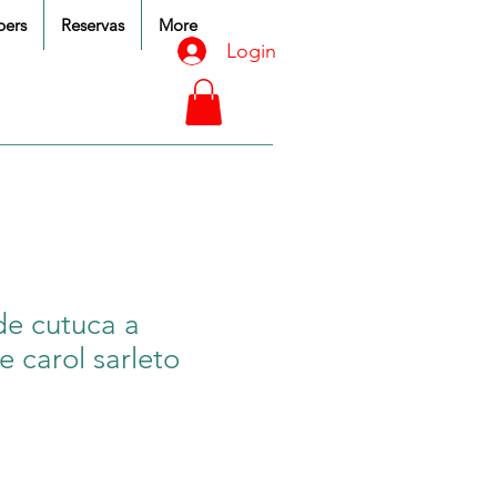
ers
Reservas
More
Login
de cutuca a
 carol sarleto