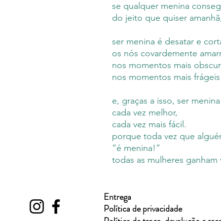
se qualquer menina consegu
do jeito que quiser amanhã
ser menina é desatar e corta
os nós covardemente amar
nos momentos mais obscuro
nos momentos mais frágeis 
e, graças a isso, ser meni
cada vez melhor,
cada vez mais fácil.
porque toda vez que algué
“é menina!”
todas as mulheres ganham v
Entrega
Política de privacidade
Política de troca, devolução e re