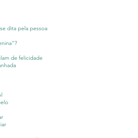
M.inimalismos ante
responsável, por s
um prazo de dez d
Editora. Em gera
se dita pela pessoa
médio de até qua
seu livro. Uma ve
enina”?
Editora, os envios
lam de felicidade
anhada
l
belo
ar
iar