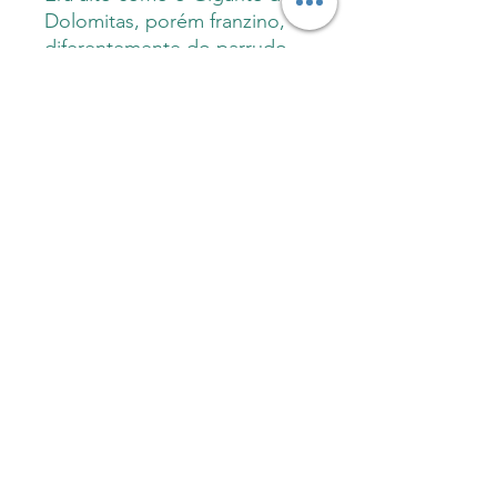
Dolomitas, porém franzino,
diferentemente do parrudo
herói italiano; já seu genitor
não chegava a 1,60 m e
ostentava uma pança
portentosa. Não obstante,
suas fuças atestavam a
paternidade, sem
necessidade de exame de
DNA – que não havia ainda se
tornado trivial na época.
Estava para chegar nos 30,
embora aparentasse bem
menos, e conhecia o lá fora
praticamente só de ouvir
dizer.
Sobre o autor