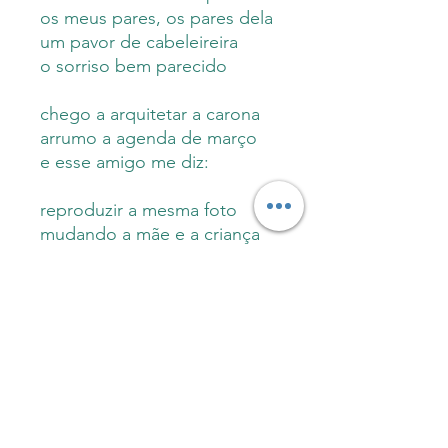
os meus pares, os pares dela
um pavor de cabeleireira
o sorriso bem parecido
chego a arquitetar a carona
arrumo a agenda de março
e esse amigo me diz:
reproduzir a mesma foto
mudando a mãe e a criança
não é um problema
mas por que você quer fazer
isso?
Sobre a autora
Mayara Blasi é escritora, facilitadora
Informações do produto
de oficinas de escrita, revisora e mãe,