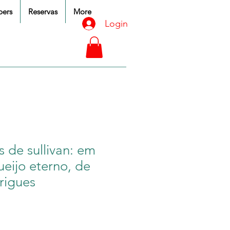
ers
Reservas
More
Login
s de sullivan: em
eijo eterno, de
rigues
Preço
promocional