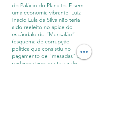
do Palácio do Planalto. E sem
uma economia vibrante, Luiz
Inácio Lula da Silva não teria
sido reeleito no ápice do
escândalo do “Mensalão”
(esquema de corrupção
política que consistiu no
pagamento de "mesadas" a
parlamentares em troca de
apoio ao governo no
Congresso Nacional).
Sobre o autor
Gustavo Rossetti Viana é escritor e
Informações do produto
jornalista. Atua como repórter
freelancer para jornais, revistas e
sites, como o Valor Econômico e a
Capa comum: 88
páginas