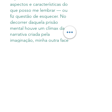
aspectos e características do
que posso me lembrar — ou
fiz questão de esquecer. No
decorrer daquela prisão
mental houve um clímax da
narrativa criada pela
imaginação, minha outra face
havia se apropriado da vida
que eu costumava conduzir
ao invés possuir o quão
gostaria ou era necessário. E
sinceramente? Não fui
saqueado, ela lhe pertencia
mais do que a mim mesmo,
havia feito melhor do que eu
jamais poderia fazer.
Sobre a autora