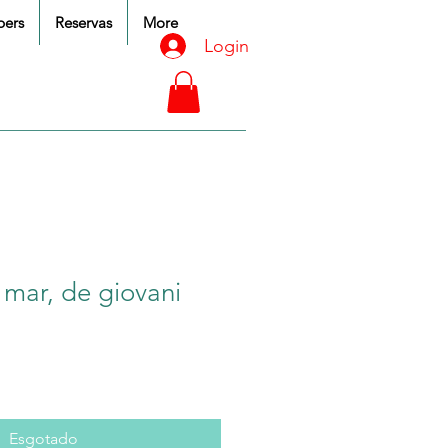
ers
Reservas
More
Login
 mar, de giovani
Esgotado