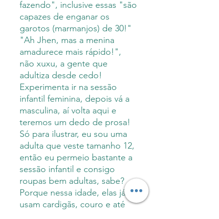
fazendo", inclusive essas "são
capazes de enganar os
garotos (marmanjos) de 30!"
"Ah Jhen, mas a menina
amadurece mais rápido!",
não xuxu, a gente que
adultiza desde cedo!
Experimenta ir na sessão
infantil feminina, depois vá a
masculina, aí volta aqui e
teremos um dedo de prosa!
Só para ilustrar, eu sou uma
adulta que veste tamanho 12,
então eu permeio bastante a
sessão infantil e consigo
roupas bem adultas, sabe?
Porque nessa idade, elas já
usam cardigãs, couro e até
mesmo bojo! E para que