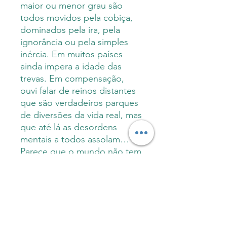
maior ou menor grau são
todos movidos pela cobiça,
dominados pela ira, pela
ignorância ou pela simples
inércia. Em muitos países
ainda impera a idade das
trevas. Em compensação,
ouvi falar de reinos distantes
que são verdadeiros parques
de diversões da vida real, mas
que até lá as desordens
mentais a todos assolam…
Parece que o mundo não tem
solução” — disse o discípulo,
concluindo seu desabafo.
Um inseto pousou na testa da
Mestra e ela não moveu um
músculo:
— Preocupe-se apenas