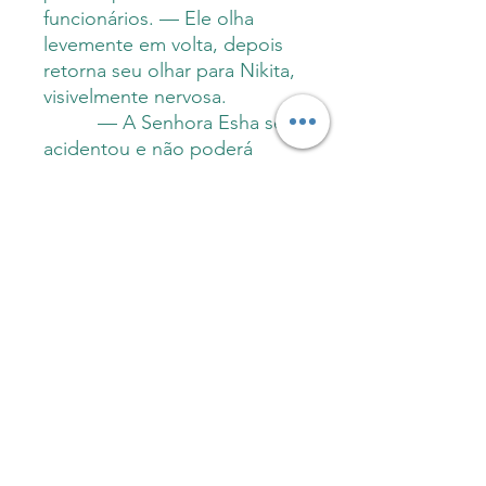
funcionários. — Ele olha
levemente em volta, depois
retorna seu olhar para Nikita,
visivelmente nervosa.
— A Senhora Esha se
acidentou e não poderá
mexer suas asas por algumas
semanas. Ela está em
recuperação. — Uma gralha-
indiana se aproxima com uma
postura séria. — Tomei a
liberdade de encontrar uma
substituta para minimizar suas
preocupações, Senhor
Mukherjee.
Sobre a autora