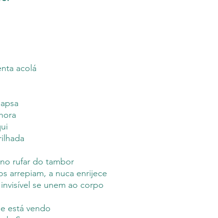
como professora de L
edição. A pré-ve
para o Exame Nacion
este período, há a
É iniciada na religi
M.inimalismos ante
Iansã, no Terreiro 
responsável, por s
localizado em Vigia 
um prazo de vinte
exemplares à Edit
um prazo médio d
enta acolá
enviemos o seu li
estiverem na Edito
imediatamente
lapsa
 hora
qui
rilhada
no rufar do tambor
os arrepiam, a nuca enrijece
 invisível se unem ao corpo
e está vendo