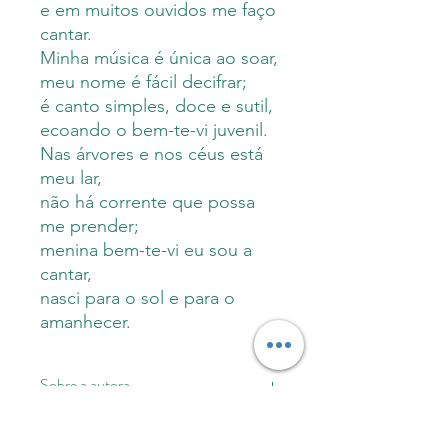
e em muitos ouvidos me faço
cantar.
Minha música é única ao soar,
meu nome é fácil decifrar;
é canto simples, doce e sutil,
ecoando o bem-te-vi juvenil.
Nas árvores e nos céus está
meu lar,
não há corrente que possa
me prender;
menina bem-te-vi eu sou a
cantar,
nasci para o sol e para o
amanhecer.
Sobre a autora
Cintia Cardoso da Silva é uma mulher